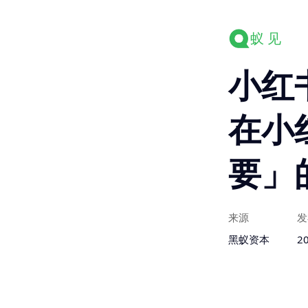
蚁 见
小红
在小
要」
来源
发
黑蚁资本
2