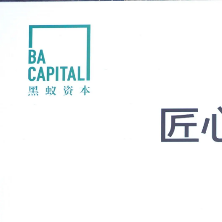
黑
蚁
资
本
BA
Cap