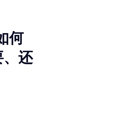
如何
要、还