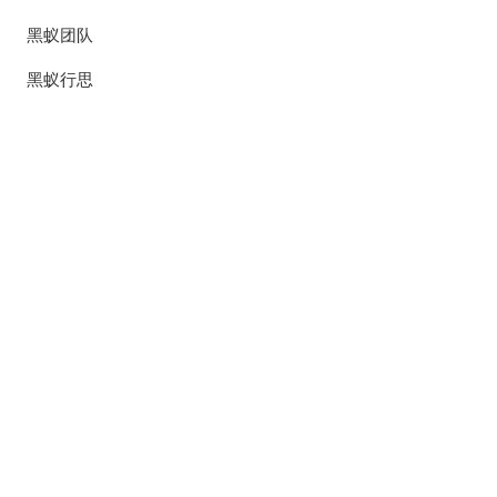
黑蚁团队
黑蚁行思
关注
微信公众号
微信视频号
小红书
联系
上海市 静安区 南京西路1539号 嘉里中心二期
021-61071236
contact@ba-capital.com.cn