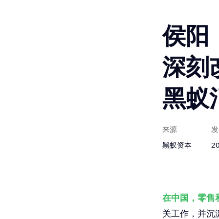
侯阳
深刻改
黑蚁
来源
发
黑蚁资本
2
在中国，零售
关工作，并沉