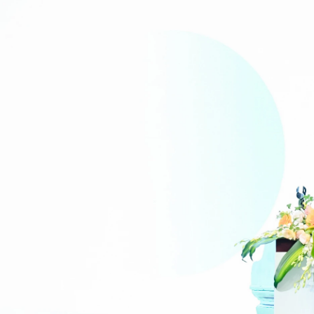
黑
蚁
资
本
BA
Cap